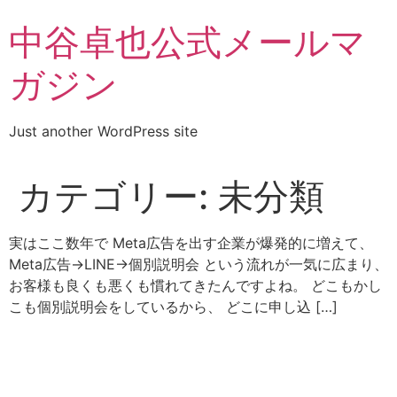
コ
中谷卓也公式メールマ
ン
テ
ガジン
ン
ツ
に
Just another WordPress site
ス
キ
ッ
カテゴリー:
未分類
プ
実はここ数年で Meta広告を出す企業が爆発的に増えて、
Meta広告→LINE→個別説明会 という流れが一気に広まり、
お客様も良くも悪くも慣れてきたんですよね。 どこもかし
こも個別説明会をしているから、 どこに申し込 […]